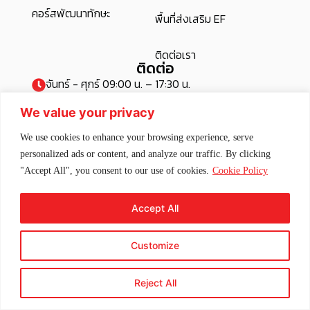
คอร์สพัฒนาทักษะ
พื้นที่ส่งเสริม EF
ติดต่อเรา
ติดต่อ
จันทร์ - ศุกร์ 09:00 น. – 17:30 น.
0 2913 7555 ต่อ 3210 , 3388
We value your privacy
rslcenter@rlg.co.th
We use cookies to enhance your browsing experience, serve
@rlginstitute
personalized ads or content, and analyze our traffic. By clicking
Rakluke Learning Group Institute
"Accept All", you consent to our use of cookies.
Cookie Policy
เพราะเรา"รักลูก" By สถาบันรักลูก เลิร์นนิ่ง กรุ๊ป
RLG Institute
Accept All
พัฒนาทักษะสมอง EF
Customize
© 2026 Rakluke Human &
Powered by
Social Innovation Co.,Ltd. All
Reject All
rights reserved.