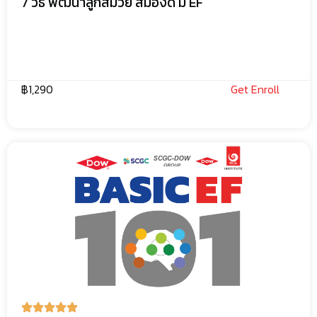
7 วิธี พัฒนาลูกสมวัย สมองดี มี EF
฿1,290
Get Enroll