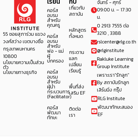
เรียน
กับ
จันทร์ - ศุกร์
เกี่ยวกับ
09:00 น. – 17:30
คอร์ส
สถาบัน
อบรม
น.
สำหรับ
คุณครู
0 2913 7555 ต่อ
หลักสูตร
3210 , 3388
55 ซอยสุภาร่วม แขวง
คอร์ส
ทั้งหมด
อบรม
วงศ์สว่าง เขตบางซื่อ
rslcenter@rlg.co.th
สำหรับ
กรุงเทพมหานคร
@rlginstitute
พ่อ - แม่
กระดาน
ผู้
10800
แลก
Rakluke Learning
ปกครอง
นโยบายความเป็นส่วน
เปลี่ยน
Group Institute
ตัว
เรียนรู้
คอร์ส
นโยบายทางธุรกิจ
เพราะเรา"รักลูก"
อบรม
สำหรับ
By สถาบันรักลูก
ผู้นำ
พื้นที่ส่ง
เลิร์นนิ่ง กรุ๊ป
กระบวนการ
เสริม EF
(Facilitator)
RLG Institute
พัฒนาทักษะสมอง
คอร์ส
ติดต่อ
พัฒนา
EF
เรา
ทักษะ