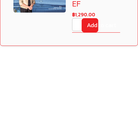
EF
฿
1,290.00
Add to cart