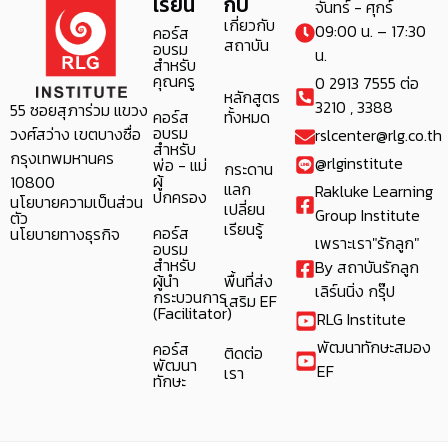
เรียน
กับ
จันทร์ - ศุกร์
เกี่ยวกับ
09:00 น. – 17:30
คอร์ส
สถาบัน
อบรม
น.
สำหรับ
คุณครู
0 2913 7555 ต่อ
หลักสูตร
3210 , 3388
55 ซอยสุภาร่วม แขวง
คอร์ส
ทั้งหมด
อบรม
วงศ์สว่าง เขตบางซื่อ
rslcenter@rlg.co.th
สำหรับ
กรุงเทพมหานคร
@rlginstitute
พ่อ - แม่
กระดาน
ผู้
10800
แลก
Rakluke Learning
ปกครอง
นโยบายความเป็นส่วน
เปลี่ยน
Group Institute
ตัว
เรียนรู้
คอร์ส
นโยบายทางธุรกิจ
เพราะเรา"รักลูก"
อบรม
สำหรับ
By สถาบันรักลูก
ผู้นำ
พื้นที่ส่ง
เลิร์นนิ่ง กรุ๊ป
กระบวนการ
เสริม EF
(Facilitator)
RLG Institute
พัฒนาทักษะสมอง
คอร์ส
ติดต่อ
พัฒนา
EF
เรา
ทักษะ