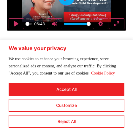
Play
06:43
Play
Mute
Settings
Enter f
We value your privacy
We use cookies to enhance your browsing experience, serve
personalized ads or content, and analyze our traffic. By clicking
"Accept All", you consent to our use of cookies.
Cookie Policy
Accept All
Customize
Reject All